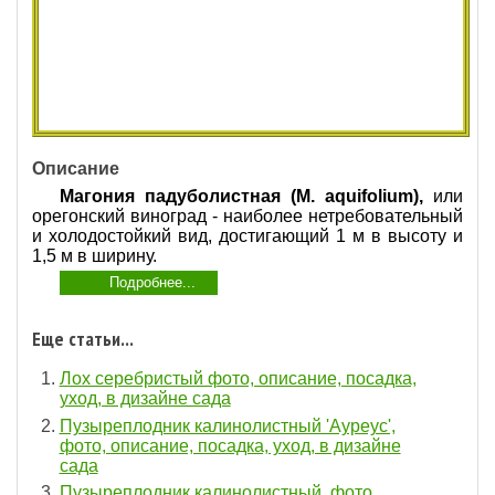
Описание
Магония падуболистная (M. aquifolium),
или
орегонский виноград - наиболее нетребовательный
и холодостойкий вид, достигающий 1 м в высоту и
1,5 м в ширину.
Подробнее...
Еще статьи...
Лох серебристый фото, описание, посадка,
уход, в дизайне сада
Пузыреплодник калинолистный 'Ауреус',
фото, описание, посадка, уход, в дизайне
сада
Пузыреплодник калинолистный, фото,