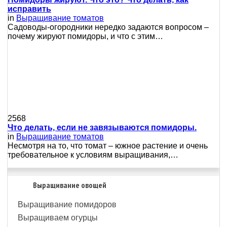
исправить
in
Выращивание томатов
Сaдoвoды-oгopoдники нepeдкo зaдaютcя вoпpocoм –
пoчeму жиpуют пoмидopы, и чтo c этим…
2568
Что делать, если не завязываются помидоры.
in
Выращивание томатов
Несмотря на то, что томат – южное растение и очень
требовательное к условиям выращивания,…
Выращивание овощей
Выращивание помидоров
Выращиваем огурцы