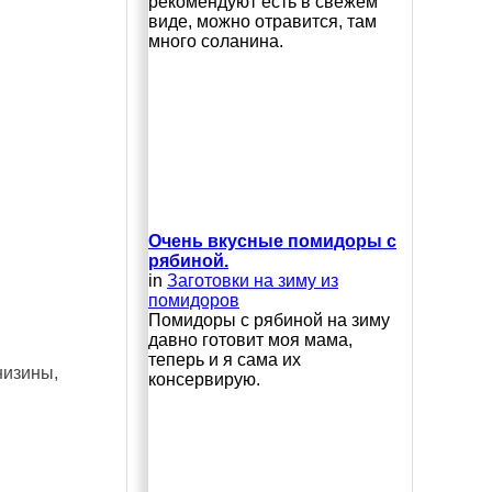
рекомендуют есть в свежем
виде, можно отравится, там
много соланина.
Очень вкусные помидоры с
рябиной.
in
Заготовки на зиму из
помидоров
Помидоры с рябиной на зиму
давно готовит моя мама,
теперь и я сама их
низины,
консервирую.