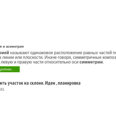
я и асиметрия
рией
называют одинаковое расположе­ние равных частей п
 линии или пло­скости. Иначе говоря, симметричные компо
левую и правую части относи­тельно оси
симметрии
.
робнее...
ить участок на склоне. Идеи , планировка
681