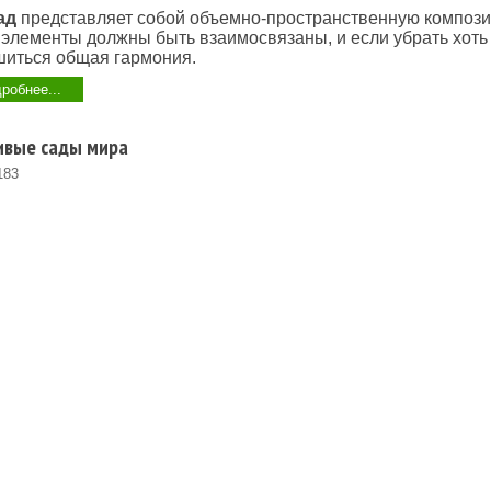
ад
представляет собой объемно-пространственную компози
 элементы должны быть взаимосвязаны, и если убрать хоть 
шиться общая гармония.
робнее...
ивые сады мира
183