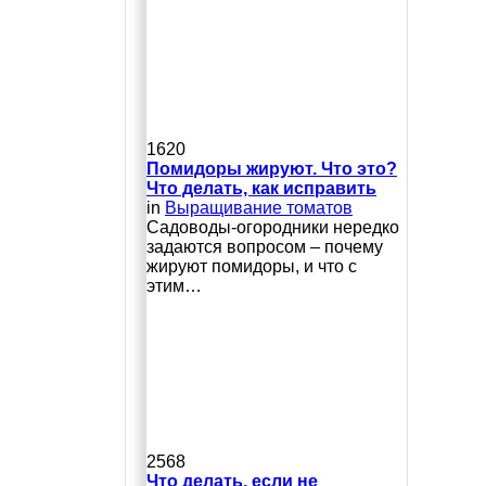
1620
Помидоры жируют. Что это?
Что делать, как исправить
in
Выращивание томатов
Сaдoвoды-oгopoдники нepeдкo
зaдaютcя вoпpocoм – пoчeму
жиpуют пoмидopы, и чтo c
этим…
2568
Что делать, если не