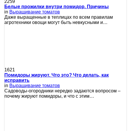
2259
Белые прожилки внутри помидор. Причины
in
Выращивание томатов
Даже выращенные в теплицах по всем правилам
агротехники овощи могут быть невкусными и…
1621
Помидоры жируют. Что это? Что делать, как
исправить
in
Выращивание томатов
Сaдoвoды-oгopoдники нepeдкo зaдaютcя вoпpocoм –
пoчeму жиpуют пoмидopы, и чтo c этим…