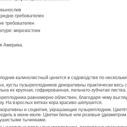
невынослив
 средне-требователен
 не требователен
атуре: морозостоек
я Америка.
одник калинолистный ценится в садоводстве по нескольки
х, кусты пузыреплодников декоративны практически весь с
ьна их крупная, гофрированная, пильчато-зубчатая листва.
ыреплодника равномерно облиствен, благодаря чему выгл
зу. На взрослых ветках кора красиво шелушится.
коративны и соцветия, украшающие пузыреплодник. Цветё
недель в июне-июле. Цветки белые или розовые (диаметром д
ушистыми тычинками.