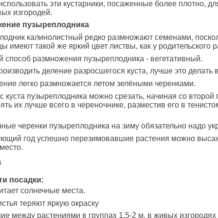
спользовать эти кустарники, посаженные более плотно, дл
ых изгородей.
жение пузыреплодника
лодник калинолистный редко размножают семенами, поскол
цы имеют такой же яркий цвет листвы, как у родительского р
 способ размножения пузыреплодника - вегетативный.
оизводить деление разросшегося куста, лучше это делать 
ение легко размножается летом зелёными черенками.
с куста пузыреплодника можно срезать, начиная со второй
нять их лучше всего в череночнике, разместив его в тенисто
ные черенки пузыреплодника на зиму обязательно надо ук
ующий год успешно перезимовавшие растения можно выса
место.
д
и посадки:
тает солнечные места.
истья теряют яркую окраску
ие между растениями в группах 1.5-2 м, в живых изгородях 0