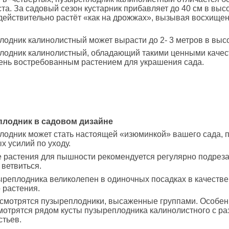
та. За садовый сезон кустарник прибавляет до 40 см в высо
действительно растёт «как на дрожжах», вызывая восхище
одник калинолистный может вырасти до 2- 3 метров в высо
лодник калинолистный, обладающий такими ценными качес
ень востребованным растением для украшения сада.
лодник в садовом дизайне
одник может стать настоящей «изюминкой» вашего сада, 
 усилий по уходу.
растения для пышности рекомендуется регулярно подрезат
 ветвиться.
ыреплодника великолепен в одиночных посадках в качестве
 растения.
 смотрятся пузыреплодники, высаженные группами. Особен
отрятся рядом кусты пузыреплодника калинолистного с р
стьев.