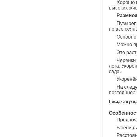
Хорошо и
высоких жив
Размно
Пузыреп
не все сеян
Основной
Можно пр
Это раст
Черенки 
лета. Укоре
сада.
Укоренён
На след
постоянное 
Посадка и ухо
Особенност
Предпочи
В тени л
Расстоян