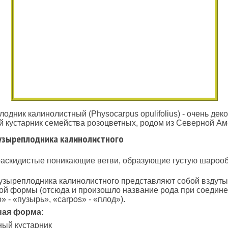
одник калинолистный (Physocarpus opulifolius) - очень де
 кустарник семейства розоцветных, родом из Северной Ам
узыреплодника калинолистного
 раскидистые поникающие ветви, образующие густую шароо
зыреплодника калинолистного представляют собой вздуты
ой формы (отсюда и произошло название рода при соедине
» - «пузырь», «carpos» - «плод»).
ая форма:
ный кустарник