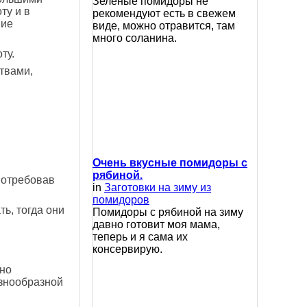
Зеленые помидоры не
ту и в
рекомендуют есть в свежем
ние
виде, можно отравится, там
много соланина.
ту.
твами,
Очень вкусные помидоры с
рябиной.
потребовав
in
Заготовки на зиму из
помидоров
ь, тогда они
Помидоры с рябиной на зиму
давно готовит моя мама,
теперь и я сама их
консервирую.
но
азнообразной