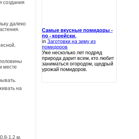
я создания
ьку далеко
астения.
Самые вкусные помидоры -
по - корейски.
in
Заготовки на зиму из
весной.
помидоров
Уже несколько лет подряд
природа дарит всем, кто любит
 половины
заниматься огородом, щедрый
м месте
урожай помидоров.
рывать.
живать на
.8-1.2 м.