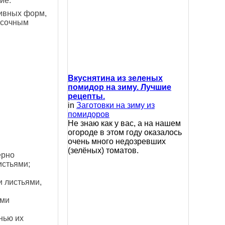
ие.
тивных форм,
асочным
Вкуснятина из зеленых
помидор на зиму. Лучшие
рецепты.
in
Заготовки на зиму из
помидоров
Не знаю как у вас, а на нашем
огороде в этом году оказалось
очень много недозревших
(зелёных) томатов.
ерно
стьями;
и листьями,
ыми
нью их