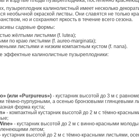
ы и вздутые плоды пузыреплодника, постепенно краснеющ
х, пузыреплодник калинолистный имеет несколько декора
я необычной окраской листвы. Они славятся не только кр
анством, но и сохраняют яркость в течение всего сезона.
расивы садовые формы:
стью жёлтыми листьями (f. lutea);
ыми по краю листьями (f. aureo-marginata);
елеными листьями и низким компактным кустом (f. nana).
е эффектные калинолистные пузыреплодники:
o» (или «Purpureus»)
- кустарник высотой до 3 м с равном
и тёмно-пурпурными, а осенью бронзовыми глянцевыми ли
азная форма куста;
n»
- компактный кустарник высотой до 2 м с тёмно-красным
ные;
Wine»
- кустарник высотой до 2 м с винно-красными молод
зеленеющими летом;
- кустарник высотой до 2 м с тёмно-красными листьями, осе