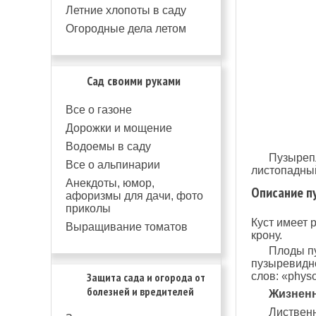
Летние хлопоты в саду
Огородные дела летом
Сад своими руками
Все о газоне
Дорожки и мощение
Водоемы в саду
Пузырепл
Все о альпинарии
листопадный
Анекдоты, юмор,
Описание п
афоризмы для дачи, фото
приколы
Куст имеет
Выращивание томатов
крону.
Плоды пу
пузыревидн
слов: «physo
Защита сада и огорода от
болезней и вредителей
Жизненн
Листвен