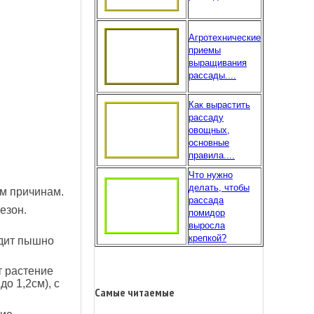
Агротехнические
приемы
выращивания
рассады....
Как вырастить
рассаду
овощных,
основные
правила....
Что нужно
делать, чтобы
м причинам.
рассада
езон.
помидор
выросла
крепкой?
ядит пышно
т растение
о 1,2см), с
Самые читаемые