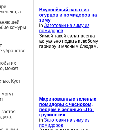
при
Вкуснейший салат из
ленеют, а
огурцов и помидоров на
зиму
храняющей
in
Заготовки на зиму из
добие кожуры
помидоров
Зимой такой салат всегда
актуально подать к любому
т
гарниру и мясным блюдам.
е убранство
тобы их
о, может
тью. Куст
 могут
ит
Маринованные зеленые
помидоры с чесноком,
перцем и зеленью «По-
 застоя
грузински»
здуха,
in
Заготовки на зиму из
помидоров
большими