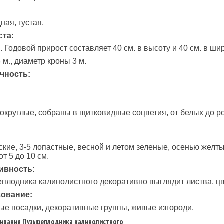
ая, густая.
ста:
 Годовой прирост составляет 40 см. в высоту и 40 см. в шир
 м., диаметр кроны 3 м.
чность:
округлые, собраны в щитковидные соцветия, от белых до ро
кие, 3-5 лопастные, весной и летом зеленые, осенью желт
т 5 до 10 см.
ивность:
плодника калинолистного декоративно выглядит листва, цв
ование:
е посадки, декоративные группы, живые изгороди.
ивания Пузыреплодника калинолистного