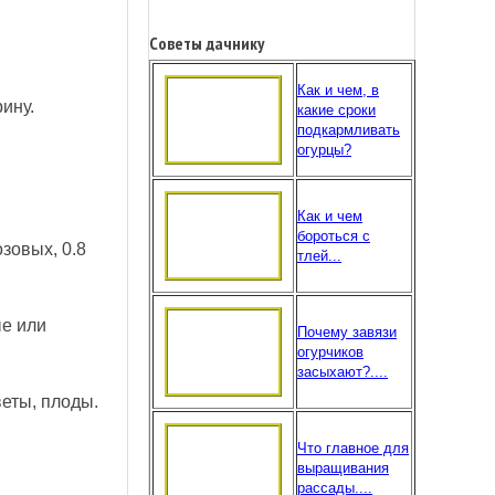
Советы дачнику
Как и чем, в
ину.
какие сроки
подкармливать
огурцы?
Как и чем
бороться с
зовых, 0.8
тлей...
ые или
Почему завязи
огурчиков
засыхают?....
еты, плоды.
Что главное для
выращивания
рассады....