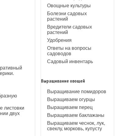
Овощные культуры
Болезни садовых
растений
Вредители садовых
растений
Удобрения
Ответы на вопросы
садоводов
Садовый инвентарь
коративный
ерики.
Выращивание овощей
Выращивание помидоров
бразную
Выращиваем огурцы
Выращиваем перец
е листовки
нии двух
Выращиваем баклажаны
Выращиваем чеснок, лук,
свеклу, морковь, купусту