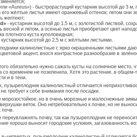
изменяется;
или «Aureus») - быстрорастущий кустарник высотой до 3 м, 
 его жёлтые листья имеют оранжевый оттенок; летом они зе
ь желтеют;
ld»
- кустарник высотой до 1,5 м, с золотистой листвой, со
ь весной и летом, а осенью листья приобретают цвет напо
а плотного куста куполовидная;
 кустарник высотой до 2,5 м с жёлтыми листьями.
лодники калинолистные с ярко окрашенными листьями даю
цветовой акцент, внося контрастное разнообразие в зелёно
того обязательно нужно сажать кусты на солнечное место, ч
а со временем не позеленела. Хотя это растение, в общем-т
ти и в тени.
х, пузыреплодник калинолистный отличается неприхотливос
 не требует к себе внимания после посадки.
 морозостойкое, но в очень морозные и малоснежные зимы
верхушки веток. Оно нетребовательно к почве, но не вынос
 почв.
 переувлажнять почву, так как пузыреплодник не переносит
ение хорошо выносит городские условия, загазованность во
 в–четвертых, пузыреплодник калинолистный отличается 