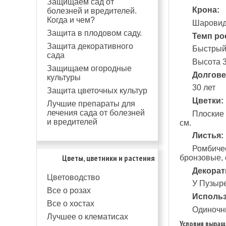
Защищаем сад от
Крона:
болезней и вредителей.
Когда и чем?
Шаровидн
Защита в плодовом саду.
Темп ро
Защита декоративного
Быстрый.
сада
Высота 3
Защищаем огородные
Долгове
культуры
30 лет
Защита цветочных культур
Цветки:
Лучшие препараты для
лечения сада от болезней
Плоские 
и вредителей
см.
Листья:
Ромбичес
Цветы, цветники и растения
бронзовые, о
Декорат
Цветоводство
У Пузыре
Все о розах
Использ
Все о хостах
Одиночны
Лучшее о клематисах
Условия выращ