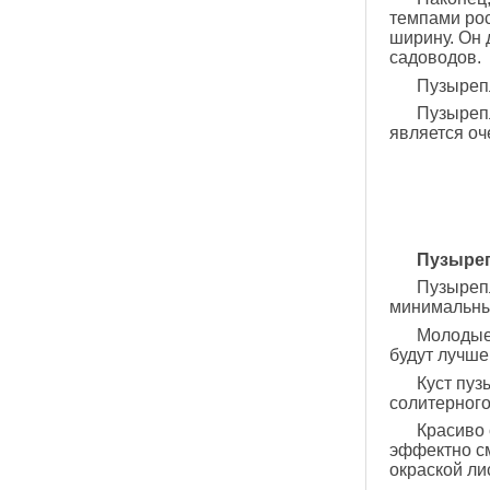
темпами рос
ширину. Он 
садоводов.
Пузырепл
Пузыреп
является оч
Пузыреп
Пузырепл
минимальных
Молодые 
будут лучше
Куст пуз
солитерного
Красиво
эффектно см
окраской ли