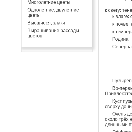
Многолетние цветы
Однолетние, двулетние
к свету: те
цветы
к влаге:
Вьющиеся, злаки
к почве:
Выращивание рассады
к темпер
цветов
Родина:
Северна
Пузырепл
Во-первы
Привлекател
Куст пуз
сверху дони
Очень де
около трёх 
длинными п