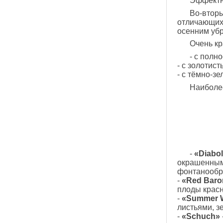
Эффектн
Во-вторы
отличающихс
осенним убр
Очень к
- с полно
- с золотист
- с тёмно-з
Наиболе
-
«Diabol
окрашенным
фонтанообр
-
«Red Baro
плоды крас
-
«Summer 
листьями, 
-
«Schuch»