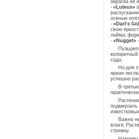
окраска не 
-
«Luteus»
(
распускании
осенью опят
-
«Dart's Go
свою яркост
лайма; форм
-
«Nugget»
-
Пузыреп
колоритный 
сада.
Но для э
яркая листв
успешно рас
В-третьи
практически
Растение
подмерзать 
известковых
Важно не
влаги. Раст
стрижку.
Наконец,