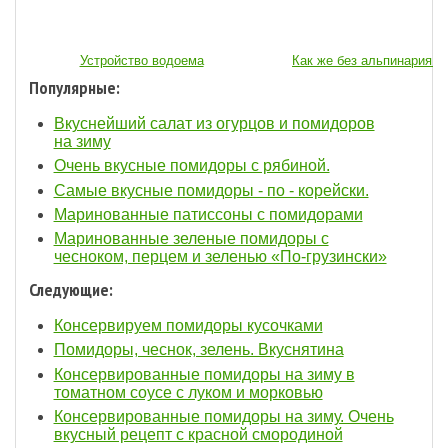
Устройство водоема
Как же без альпинария...
Популярные:
Вкуснейший салат из огурцов и помидоров
на зиму
Очень вкусные помидоры с рябиной.
Самые вкусные помидоры - по - корейски.
Маринованные патиссоны с помидорами
Маринованные зеленые помидоры с
чесноком, перцем и зеленью «По-грузински»
Следующие:
Консервируем помидоры кусочками
Помидоры, чеснок, зелень. Вкуснятина
Консервированные помидоры на зиму в
томатном соусе с луком и морковью
Консервированные помидоры на зиму. Очень
вкусный рецепт с красной смородиной