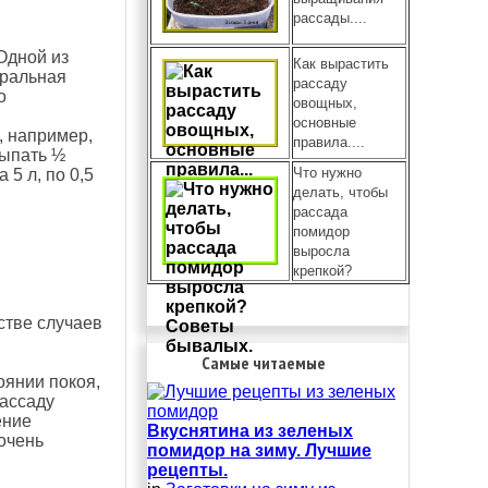
рассады....
Одной из
Как вырастить
тральная
рассаду
о
овощных,
основные
, например,
правила....
сыпать ½
Что нужно
 5 л, по 0,5
делать, чтобы
рассада
помидор
выросла
крепкой?
стве случаев
Самые читаемые
оянии покоя,
рассаду
ение
Вкуснятина из зеленых
очень
помидор на зиму. Лучшие
рецепты.