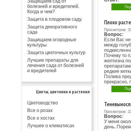
Защищаем сад от
болезней и вредителей.
Под
Когда и чем?
Защита в плодовом саду.
Плохо растет
Защита декоративного
Просмотров: 3
сада
Вопрос:
Защищаем огородные
Если Вас не
культуры
между голуб
подкисленн
Защита цветочных культур
Почему то п
Лучшие препараты для
желтизна по
лечения сада от болезней
препаратами 
и вредителей
редкие ветк
Полива пред
прекрасно, 
Под
Цветы, цветники и растения
Цветоводство
Теневыносл
Все о розах
Просмотров: 2
Вопрос:
Все о хостах
У меня окол
Лучшее о клематисах
день. Порек