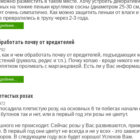
 можно разместить в таком месте. Хочу устроить декоратив
ных на тонкие пеньки кругляков сосны (диаметром 25-30 см
ит очень симпатично. Как можно защитить пеньки от влаги и
е превратились в труху через 2-3 года.
робнее...
бработать почву от вредителей
792
 как и чем обработать почву от вредителей, подъедающих 
ений (руккола, редис и т.п.). Почку копаю - вроде никого не
кипятком проливать с марганцовкой. Есть ли у Вас информа
робнее...
етистых розах
972
 посадила плетистую розу, на основных 6 ти побегах начали 
бутонов так и нет, или в первый год эти розы не цветут.
шного не происходит. Сейчас розы у Вас развиваются, при
 В первый год они цветут не всегда и не у всех - это зависи
оров. В следующем году все будет хорошо! Успехов Вам.