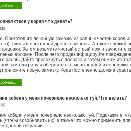
робнее...
опнул ствол у корня что делать?
830
е. Приготовьте лечебную замазку из равных частей коровье
его), глины и просеяной древесной золы. А также свежий 
ганцовки. Затем возьмите чистый острый нож и зачистите к
леных волокон. После чего продезинфицируйте поврежден
 с раной. Дайте просохнуть с полчаса и затем обмажьте то
ной замазки рану и оберните все мешковиной и перевяжит
 приложите новую замазку. Кора постепенно должна сраста
робнее...
ия кобеля у меня почернело несколько туй. Что делать?
105
ия кобеля у меня почернело несколько туй. Подскажите, чт
ь (чтобы возобновить их), а также что можно применить дл
м данной ситуации.