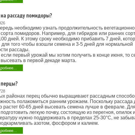
 на рассаду помидоры?
926
ередь необходимо узнать продолжительность вегетационно
сорта помидоров. Например, для гибридов или ранних сорт
100 дней. К этому сроку необходимо прибавить 7 дней, кото
для того чтобы взошли семена и 3-5 дней для нормальной
сти рассады.
 если первый урожай мы хотим получить в конце июня, то 
высевать в первой декаде марта.
робнее...
 перцы?
728
ых районах перец обычно выращивают рассадным способо
жность полакомиться ранним урожаем. Поскольку рассада 
о растет 60-65 дней высевать семена лучше в феврале. Дл
подготовить легкую почву, состоящую из перегноя, опилок 
ературу нужно поддерживать в пределах 25-30°С, не забыв
подкармливать азотом, фосфором и калием.
робнее...