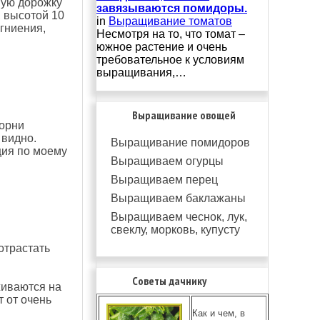
ную дорожку
завязываются помидоры.
, высотой 10
in
Выращивание томатов
 гниения,
Несмотря на то, что томат –
южное растение и очень
требовательное к условиям
выращивания,…
Выращивание овощей
корни
 видно.
Выращивание помидоров
ция по моему
Выращиваем огурцы
Выращиваем перец
Выращиваем баклажаны
Выращиваем чеснок, лук,
свеклу, морковь, купусту
отрастать
Советы дачнику
живаются на
т от очень
Как и чем, в