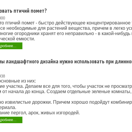
овать птичий помет?
000
что птичий помет - быстро действующее концент­рированное
все необходимые для рас­тений вещества, причем в легко у
ногие огородники хранят его непра­вильно - в какой-нибудь 
ческой емкости.
робнее...
мы ландшафтного дизайна нужно использовать при длинно
938
 основные из них:
ие участка. Делаем все для того, чтобы участок не просмат
м от начала до конца. Создаем отдельные зеленые комнаты,
но извилистые дорожки. Причем хорошо подойдут комбинир
ериала.
ание пергол, арок, живых изгородей.
робнее...