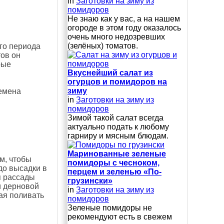
in
Заготовки на зиму из
помидоров
Не знаю как у вас, а на нашем
огороде в этом году оказалось
очень много недозревших
(зелёных) томатов.
го периода
ов он
рые
Вкуснейший салат из
огурцов и помидоров на
зиму
семена
in
Заготовки на зиму из
помидоров
Зимой такой салат всегда
актуально подать к любому
гарниру и мясным блюдам.
Маринованные зеленые
м, чтобы
помидоры с чесноком,
до высадки в
перцем и зеленью «По-
я рассады
грузински»
и дерновой
in
Заготовки на зиму из
ая поливать
помидоров
Зеленые помидоры не
рекомендуют есть в свежем