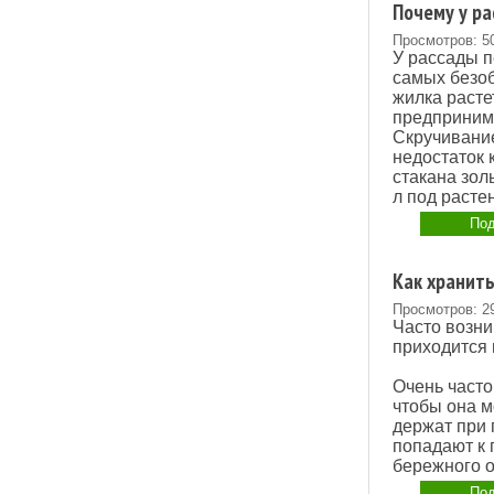
Почему у ра
Просмотров: 5
У рассады п
самых безоб
жилка расте
предпринима
Скручивание
недостаток 
стакана золы
л под растен
Под
Как хранить
Просмотров: 2
Часто возни
приходится 
Очень часто
чтобы она м
держат при 
попадают к 
бережного 
Под