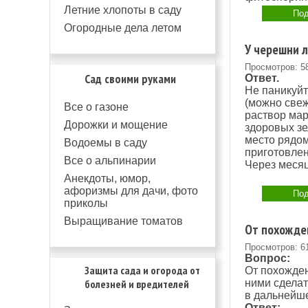
Летние хлопоты в саду
Под
Огородные дела летом
У черешни л
Просмотров: 5
Сад своими руками
Ответ.
Не паникуйт
(можно свеж
Все о газоне
раствор мар
Дорожки и мощение
здоровых зе
место рядом
Водоемы в саду
приготовлен
Все о альпинарии
Через месяц
Анекдоты, юмор,
афоризмы для дачи, фото
Под
приколы
Выращивание томатов
От похожден
Просмотров: 6
Вопрос:
Защита сада и огорода от
От похожден
болезней и вредителей
ними сделат
в дальнейше
Ответ: