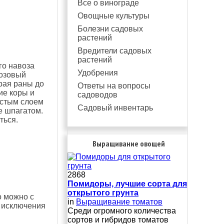
Все о винограде
Овощные культуры
Болезни садовых
растений
Вредители садовых
растений
го навоза
Удобрения
розовый
рая раны до
Ответы на вопросы
ие коры и
садоводов
лстым слоем
Садовый инвентарь
е шпагатом.
ться.
Выращивание овощей
2868
Помидоры, лучшие сорта для
открытого грунта
о можно с
in
Выращивание томатов
я исключения
Среди огромного количества
сортов и гибридов томатов