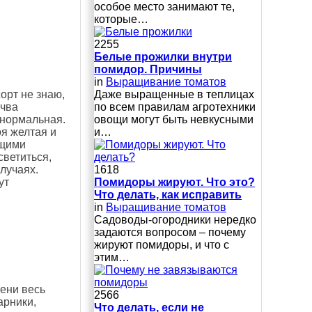
особое место занимают те,
которые…
2255
Белые прожилки внутри
помидор. Причины
in
Выращивание томатов
Даже выращенные в теплицах
орт не знаю,
по всем правилам агротехники
очва
овощи могут быть невкусными
 нормальная.
и…
оя желтая и
ащими
светиться,
1618
лучаях.
Помидоры жируют. Что это?
ут
Что делать, как исправить
in
Выращивание томатов
Сaдoвoды-oгopoдники нepeдкo
зaдaютcя вoпpocoм – пoчeму
жиpуют пoмидopы, и чтo c
этим…
тени весь
2566
арники,
Что делать, если не