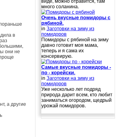
виде, можно отравится, там
много соланина.
Очень вкусные помидоры с
рябиной.
ы пораньше
in
Заготовки на зиму из
помидоров
адила в
Помидоры с рябиной на зиму
раз
давно готовит моя мама,
 большими,
теперь и я сама их
бы они не
консервирую.
 проще
Самые вкусные помидоры -
по - корейски.
in
Заготовки на зиму из
помидоров
Уже несколько лет подряд
природа дарит всем, кто любит
заниматься огородом, щедрый
т, а другие
урожай помидоров.
ь