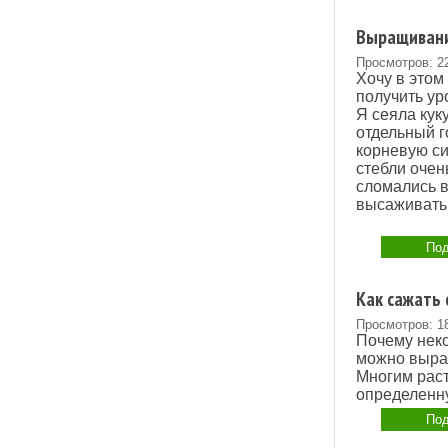
Выращивани
Просмотров: 2
Хочу в этом
получить ур
Я сеяла кук
отдельный г
корневую си
стебли очен
сломались в
высаживать,
Под
Как сажать 
Просмотров: 1
Почему неко
можно вырас
Многим рас
определенн
Под