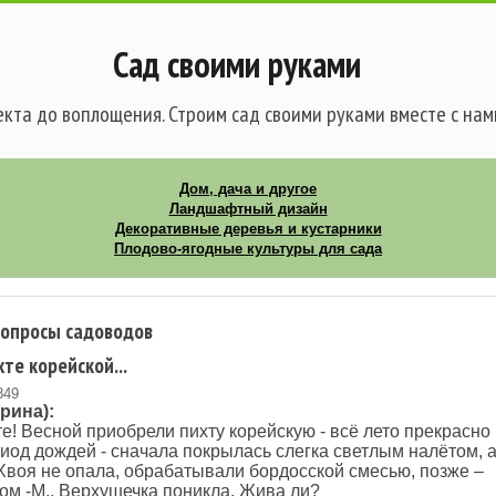
Сад своими руками
кта до воплощения. Строим сад своими руками вместе с нам
Дом, дача и другое
Ландшафтный дизайн
Декоративные деревья и кустарники
Плодово-ягодные культуры для сада
вопросы садоводов
те корейской...
849
рина):
е! Весной приобрели пихту корейскую - всё лето прекрасно 
риод дождей - сначала покрылась cлегка светлым налётом, 
Хвоя не опала, обрабатывали бордосской смесью, позже –
м -М.. Верхушечка поникла. Жива ли?