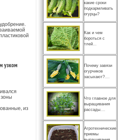
какие сроки
подкармливать
огурцы?
 удобрение.
сваиваемой
Как и чем
пласти­ковой
бороться с
тлей...
м узком
Почему завязи
огурчиков
засыхают?....
ривался
 зоны
Что главное для
выращивания
ованные, из
рассады....
Агротехнические
приемы
выращивания