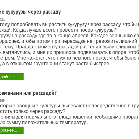
е кукурузы через рассаду
233
 году попробовать вырастить кукурузу через рассаду, чтоб
ожай. Когда лучше всего провести посев кукурузы?
урузу на рассаду где-то в конце апреля. Каждое зернышко с
оршочек, чтобы потом при пересадке не тревожить лишний 
стему. Правда к моменту высадки растения были слишком
ь вытянулись, и мне их пришлось подвязывать к опоре, что
етром. Мне кажется, что нужно немного позже, чтобы было
 а в открытом грунте они станут расти быстрее.
робнее...
семенами или рассадой?
849
торые овощные культуры высевают непосредственно в грун
тить только через рассаду?
тениям для нормального плодоношения необходимо набрат
ую сумму положительных температур.
робнее...