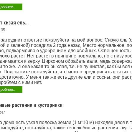
робнее...
 сизая ель...
135
 затруднит ответьте пожалуйста на мой вопрос. Сизую ель (с
ой и зеленой) посадила 2 года назад. Место нормальное, п
ая, подкармливаю удобрением для хвойных. Освещенность
лохо растет. Нет растет в принципе нормально, но с низу хв
днимается к верху. Цирконом обрабатывала, медь содерж
то же. И она какая то рыхлая, т.е. не пушистая, как бы вся 
и. Подскажите пожалуйста, что можно предпринять в таких с
остаточно. У меня так же есть другие ели и сосны, они раст
проблем с ними нет.
робнее...
ивые растения и кустарники
247
о дома есть узкая полоска земли (1 м*10 м) находящаяся в 
омендуйте, пожалуйста, какие тенелюбивые растения - куст