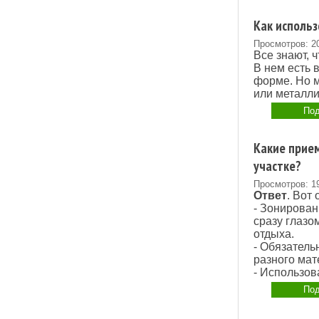
Как использ
Просмотров: 2
Все знают, 
В нем есть 
форме. Но м
или металли
Под
Какие прие
участке?
Просмотров: 1
Ответ
. Вот
- Зонирован
сразу глазо
отдыха.
- Обязатель
разного мат
- Использов
Под