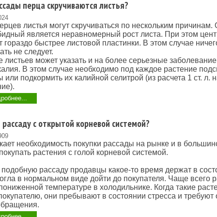
ссады перца скручиваются листья?
024
ерцев листья могут скручиваться по нескольким причинам. 
идный является неравномерный рост листа. При этом цен
т гораздо быстрее листовой пластинки. В этом случае ничег
ть не следует.
 листьев может указать и на более серьезные заболевание
калия. В этом случае необходимо под каждое растение под
 или подкормить их калийной селитрой (из расчета 1 ст. л. на
ие).
робнее...
 рассаду с открытой корневой системой?
909
кает необходимость покупки рассады на рынке и в большин
покупать растения с голой корневой системой.
 подобную рассаду продавцы какое-то время держат в сост
огла в нормальном виде дойти до покупателя. Чаще всего 
пониженной температуре в холодильнике. Когда такие раст
покупателю, они пребывают в состоянии стресса и требуют 
обращения.
робнее...