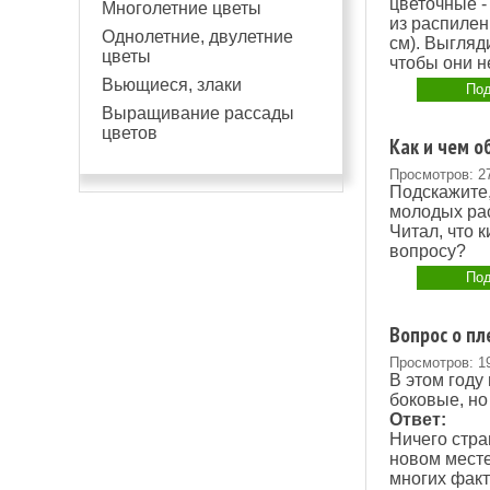
цветочные -
Многолетние цветы
из распилен
Однолетние, двулетние
см). Выгляд
цветы
чтобы они н
Вьющиеся, злаки
Под
Выращивание рассады
цветов
Как и чем о
Просмотров: 2
Подскажите,
молодых раст
Читал, что 
вопросу?
Под
Вопрос о пл
Просмотров: 1
В этом году
боковые, но 
Ответ:
Ничего стра
новом месте.
многих факт