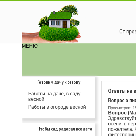
От прое
МЕНЮ
Готовим дачу к сезону
Ответы на 
Работы на даче, в саду
Вопрос о пих
весной
Работы в огороде весной
Просмотров: 1
Вопрос (Ма
Здравствуйт
осени, в пе
Чтобы сад радовал все лето
пожелтела. 
фитоспорино