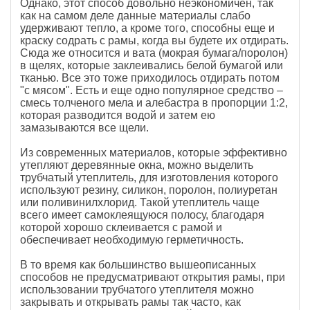
Однако, этот способ довольно неэкономичен, так
как на самом деле данные материалы слабо
удерживают тепло, а кроме того, способны еще и
краску содрать с рамы, когда вы будете их отдирать.
Сюда же относится и вата (мокрая бумага/поролон)
в щелях, которые заклеивались белой бумагой или
тканью. Все это тоже приходилось отдирать потом
"с мясом". Есть и еще одно популярное средство –
смесь толченого мела и алебастра в пропорции 1:2,
которая разводится водой и затем ею
замазываются все щели.
Из современных материалов, которые эффективно
утепляют деревянные окна, можно выделить
трубчатый утеплитель, для изготовления которого
используют резину, силикон, поролон, полиуретан
или поливинилхлорид. Такой утеплитель чаще
всего имеет самоклеящуюся полосу, благодаря
которой хорошо склеивается с рамой и
обеспечивает необходимую герметичность.
В то время как большинство вышеописанных
способов не предусматривают открытия рамы, при
использовании трубчатого утеплителя можно
закрывать и открывать рамы так часто, как