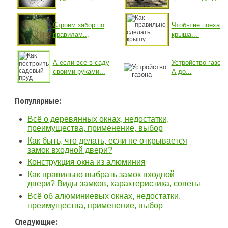
Строим забор по
Чтобы не поехала
правилам..
.
крыша...
А если все в саду
Устройство газона
своими руками...
А до...
Популярные:
Всё о деревянных окнах, недостатки,
преимущества, применение, выбор
Как быть, что делать, если не открывается
замок входной двери?
Конструкция окна из алюминия
Как правильно выбрать замок входной
двери? Виды замков, характеристика, советы
Всё об алюминиевых окнах, недостатки,
преимущества, применение, выбор
Следующие: