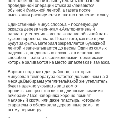
позволяет дополнительно утеплить окно.После
проведенной операции стыки заклеиваются
обычной бумажной лентой, а газета после
высыхания расширяется и плотно прилегает к окну.
Единственный минус способа – последующая
окраска дерева чернилами.Альтернативный
вариант утепления – использование обычной ваты,
кусков поролона, ткани. После того, как все щели
будут закрыты, материал закрепляется бумажной
лентой и запечатывается до весны.Один из самых
надежных, но довольно сложных в исполнении
способов – работа с силиконовыми герметиками,
которые заливаются на место шпаклевки и замазки.
Вариант подходит для районов, в которых
минусовая температура остается дольше, чем на 3
месяца.Выбираем утеплительКакой же утеплитель
будет надежно укрывать ваш дом от
пронизывающих сквозняков длинными зимними
вечерами? Все наверняка хорошо помнят
малярный скотч, или даже пластырь, которыми
старательно обклеивали деревянные рамы по
всему периметру.