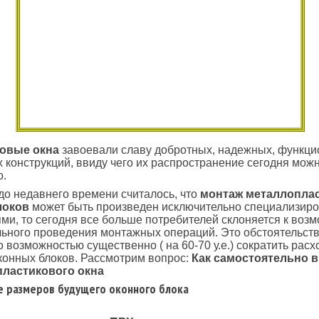
ковые окна
завоевали славу добротных, надежных, функци
х конструкций, ввиду чего их распространение сегодня мож
о.
до недавнего времени считалось, что
монтаж металлопла
локов
может быть произведен исключительно специализир
ми, то сегодня все больше потребителей склоняется к воз
ьного проведения монтажных операций. Это обстоятельст
 возможностью существенно ( на 60-70 у.е.) сократить расх
конных блоков. Рассмотрим вопрос:
Как самостоятельно 
пластикового окна
 размеров будущего оконного блока