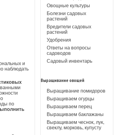
Овощные культуры
Болезни садовых
растений
Вредители садовых
растений
Удобрения
Ответы на вопросы
садоводов
Садовый инвентарь
ональных и
но наблюдать
Выращивание овощей
стиковых
ованными
Выращивание помидоров
можности
во
Выращиваем огурцы
оды по
Выращиваем перец
выполнить
Выращиваем баклажаны
Выращиваем чеснок, лук,
свеклу, морковь, купусту