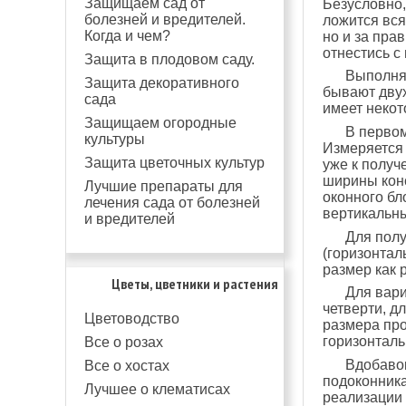
Защищаем сад от
Безусловно
болезней и вредителей.
ложится вся
Когда и чем?
но и за пра
отнестись с
Защита в плодовом саду.
Выполняя
Защита декоративного
бывают двух
сада
имеет некот
Защищаем огородные
В перво
культуры
Измеряется 
Защита цветочных культур
уже к получ
ширины конс
Лучшие препараты для
оконного бл
лечения сада от болезней
вертикальн
и вредителей
Для полу
(горизонтал
размер как 
Цветы, цветники и растения
Для вари
четверти, д
Цветоводство
размера про
горизонталь
Все о розах
Вдобавок
Все о хостах
подоконника
Лучшее о клематисах
реализации