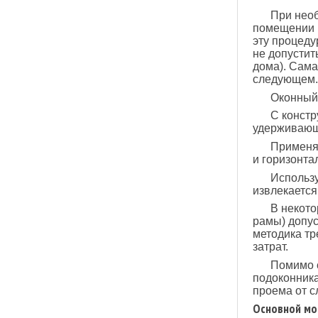
При необ
помещении н
эту процеду
не допустит
дома). Сама
следующем.
Оконный 
С констр
удерживающ
Применяя
и горизонта
Использу
извлекается
В некото
рамы) допус
методика тр
затрат.
Помимо с
подоконника
проема от с
Основной мо