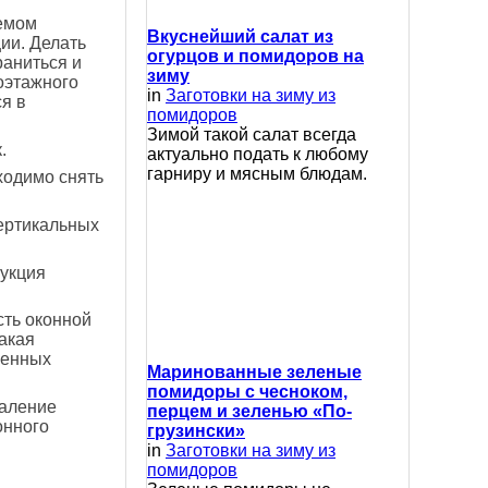
уемом
Вкуснейший салат из
ии. Делать
огурцов и помидоров на
раниться и
зиму
оэтажного
in
Заготовки на зиму из
я в
помидоров
Зимой такой салат всегда
.
актуально подать к любому
гарниру и мясным блюдам.
ходимо снять
вертикальных
рукция
сть оконной
акая
менных
Маринованные зеленые
помидоры с чесноком,
даление
перцем и зеленью «По-
онного
грузински»
in
Заготовки на зиму из
помидоров