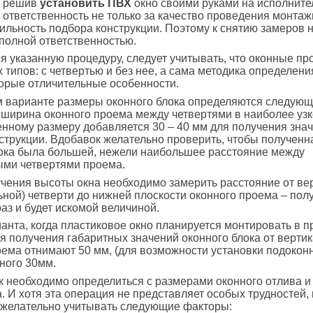
, решив
установить ПВХ
окно своими руками на исполните
 ответственность не только за качество проведения монтаж
вильность подбора конструкции. Поэтому к снятию замеров
 полной ответственностью.
 указанную процедуру, следует учитывать, что оконные п
 типов: с четвертью и без нее, а сама методика определен
орые отличительные особенности.
м варианте размеры оконного блока определяются следующ
ширина оконного проема между четвертями в наиболее узк
енному размеру добавляется 30 – 40 мм для получения зна
трукции. Вдобавок желательно проверить, чтобы получен
ока была большей, нежели наибольшее расстояние между
ыми четвертями проема.
чения высоты окна необходимо замерить расстояние от ве
ьной) четверти до нижней плоскости оконного проема – по
раз и будет искомой величиной.
анта, когда пластиковое окно планируется монтировать в п
ля получения габаритных значений оконного блока от верти
ема отнимают 50 мм, (для возможности установки подоконн
ного 30мм.
 необходимо определиться с размерами оконного отлива и
. И хотя эта операция не представляет особых трудностей, 
 желательно учитывать следующие факторы: