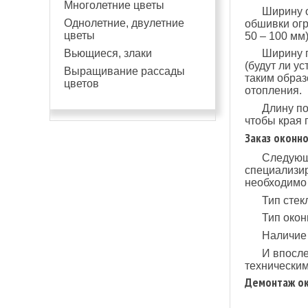
Многолетние цветы
Ширину о
Однолетние, двулетние
обшивки огр
цветы
50 – 100 мм)
Вьющиеся, злаки
Ширину п
(будут ли у
Выращивание рассады
таким образ
цветов
отопления.
Длину по
чтобы края 
Заказ оконн
Следующи
специализир
необходимо 
Тип стекл
Тип окон
Наличие
И впосле
техническим
Демонтаж ок