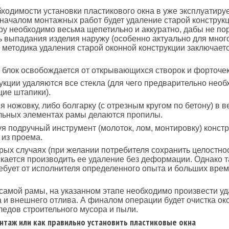
ходимости установки пластикового окна в уже эксплуатир
ачалом монтажных работ будет удаление старой конструкц
ру необходимо весьма щепетильно и аккуратно, дабы не по
ь выпадания изделия наружу (особенно актуально для мног
 методика удаления старой оконной конструкции заключаетс
блок освобождается от открывающихся створок и форточек
укции удаляются все стекла (для чего предварительно необ
ие штапики).
 ножовку, либо болгарку (с отрезным кругом по бетону) в 
льных элементах рамы делаются пропилы.
я подручный инструмент (молоток, лом, монтировку) конст
 из проема.
рых случаях (при желании потребителя сохранить целостно
кается производить ее удаление без деформации. Однако т
ебует от исполнителя определенного опыта и больших вре
амой рамы, на указанном этапе необходимо произвести у
 и внешнего отлива. А финалом операции будет очистка ок
ледов строительного мусора и пыли.
нтаж или как правильно установить пластиковые окна