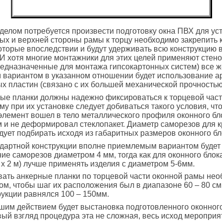
елом потребуется произвести подготовку окна ПВХ для уст
вых и верхней стороны рамы к торцу необходимо закрепить
оторые впоследствии и будут удерживать всю конструкцию 
И хотя многие монтажники для этих целей применяют стен
едназначенные для монтажа гипсокартонных систем) все ж
 вариантом в указанном отношении будет использование 
х пластин (связано с их большей механической прочностью
ые планки должны надежно фиксироваться к торцевой част
му при их установке следует добиваться такого условия, чт
лемент вошел в тело металлического профиля оконного бло
м и не деформировал стеклопакет. Диаметр саморезов для 
дует подбирать исходя из габаритных размеров оконного бл
дартной конструкции вполне приемлемым вариантом будет
ие саморезов диаметром 4 мм, тогда как для оконного бло
 х 2 м) лучше применять изделия с диаметром 5-6мм.
ать анкерные планки по торцевой части оконной рамы не
ом, чтобы шаг их расположения был в диапазоне 60 – 80 см,
рукции равнялся 100 – 150мм.
им действием будет выстановка подготовленного оконного
вый взгляд процедура эта не сложная, весь исход мероприя