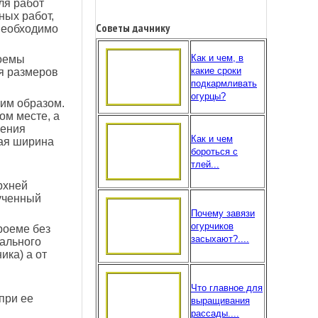
ля работ
ных работ,
Советы дачнику
 необходимо
Как и чем, в
роемы
какие сроки
ия размеров
подкармливать
огурцы?
им образом.
ом месте, а
чения
Как и чем
ная ширина
бороться с
тлей...
рхней
лученный
Почему завязи
огурчиков
роеме без
засыхают?....
кального
ика) а от
Что главное для
при ее
выращивания
рассады....