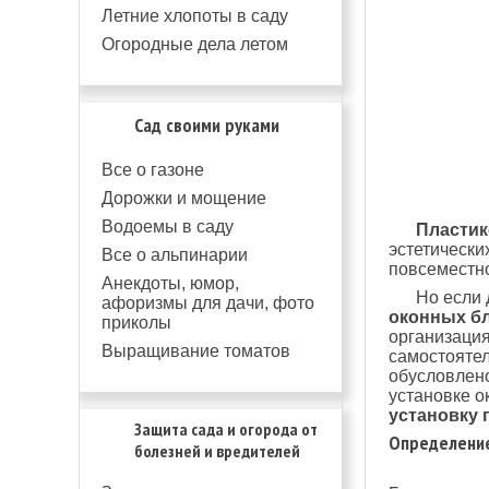
Летние хлопоты в саду
Огородные дела летом
Сад своими руками
Все о газоне
Дорожки и мощение
Водоемы в саду
Пласти
эстетически
Все о альпинарии
повсеместн
Анекдоты, юмор,
Но если 
афоризмы для дачи, фото
оконных б
приколы
организация
Выращивание томатов
самостоятел
обусловлено
установке о
установку 
Защита сада и огорода от
Определение
болезней и вредителей