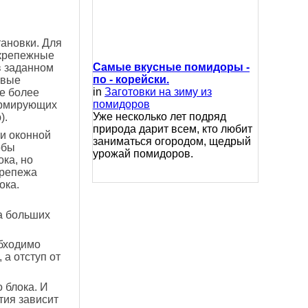
ановки. Для
 крепежные
Самые вкусные помидоры -
в заданном
по - корейски.
овые
in
Заготовки на зиму из
е более
помидоров
армирующих
Уже несколько лет подряд
).
природа дарит всем, кто любит
и оконной
заниматься огородом, щедрый
обы
урожай помидоров.
ка, но
крепежа
ока.
ка больших
обходимо
 а отступ от
 блока. И
тия зависит