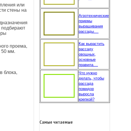
епления или
сти стены на
Агротехнические
приемы
едназначения
выращивания
к подбирают
рассады....
оры
Как вырастить
ного проема,
рассаду
 50 мм.
овощных,
основные
правила....
в блока,
Что нужно
делать, чтобы
рассада
помидор
выросла
крепкой?
Самые читаемые