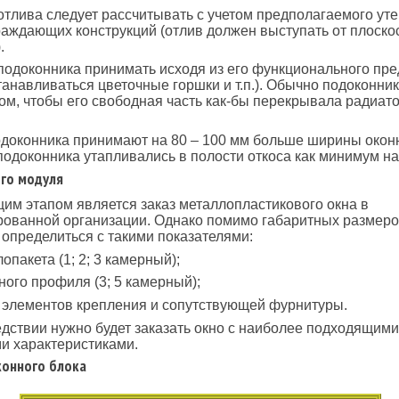
тлива следует рассчитывать с учетом предполагаемого ут
аждающих конструкций (отлив должен выступать от плоско
.
одоконника принимать исходя из его функционального пр
станавливаться цветочные горшки и т.п.). Обычно подоконни
ом, чтобы его свободная часть как-бы перекрывала радиат
доконника принимают на 80 – 100 мм больше ширины окон
подоконника утапливались в полости откоса как минимум на
ого модуля
м этапом является заказ металлопластикового окна в
ованной организации. Однако помимо габаритных размеро
определиться с такими показателями:
опакета (1; 2; 3 камерный);
ного профиля (3; 5 камерный);
 элементов крепления и сопутствующей фурнитуры.
дствии нужно будет заказать окно с наиболее подходящими
и характеристиками.
онного блока