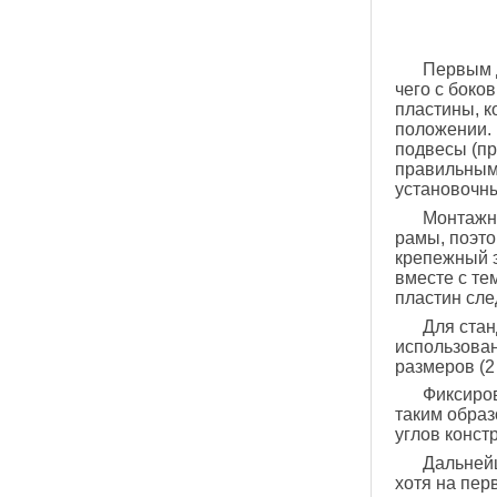
Первым д
чего с боко
пластины, к
положении. 
подвесы (пр
правильным
установочны
Монтажн
рамы, поэто
крепежный э
вместе с те
пластин сле
Для стан
использован
размеров (2
Фиксиров
таким образ
углов конст
Дальнейш
хотя на пер