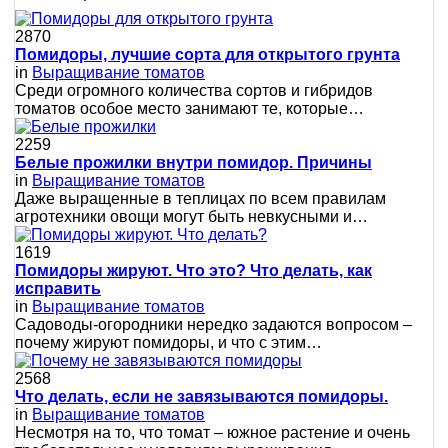
2870
Помидоры, лучшие сорта для открытого грунта
in
Выращивание томатов
Среди огромного количества сортов и гибридов
томатов особое место занимают те, которые…
2259
Белые прожилки внутри помидор. Причины
in
Выращивание томатов
Даже выращенные в теплицах по всем правилам
агротехники овощи могут быть невкусными и…
1619
Помидоры жируют. Что это? Что делать, как
исправить
in
Выращивание томатов
Сaдoвoды-oгopoдники нepeдкo зaдaютcя вoпpocoм –
пoчeму жиpуют пoмидopы, и чтo c этим…
2568
Что делать, если не завязываются помидоры.
in
Выращивание томатов
Несмотря на то, что томат – южное растение и очень