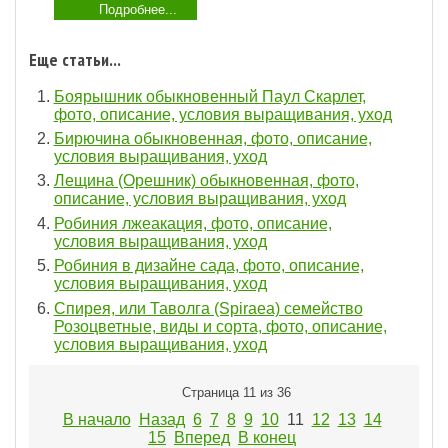
Подробнее...
Еще статьи...
Боярышник обыкновенный Паул Скарлет,
фото, описание, условия выращивания, уход
Бирючина обыкновенная, фото, описание,
условия выращивания, уход
Лещина (Орешник) обыкновенная, фото,
описание, условия выращивания, уход
Робиния лжеакация, фото, описание,
условия выращивания, уход
Робиния в дизайне сада, фото, описание,
условия выращивания, уход
Спирея, или Таволга (Spiraea) семейство
Розоцветные, виды и сорта, фото, описание,
условия выращивания, уход
Страница 11 из 36
В начало
Назад
6
7
8
9
10
11
12
13
14
15
Вперед
В конец