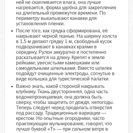
ней не скапливается влага, она лучше
нагревается, форма удобна для закрепления
на длительный промежуток времени. По
периметру выкапывают канавки для
установления пленки.
После того, как грядка сформирована, её
накрывают черной тканью. На ширину холста
в 1,5 м делают грядку 1 м, свободный кусок
подворачивают в канавках краями в
середину. Рулон аккуратно и постепенно
раскатывается на длину. Крепят к земле
рейками, увесистыми камешками или
самодельными шпильками. Вместо шпилек
подойдут очищенные электроды, согнутые в
виде колышка для туристической палатки.
Важно знать, какой стороной накрывать
клубнику. Ткань двусторонняя, одна часть
водонепроницаемая, она должна быть
сверху, чтобы защитить от дождя, непогоды.
Теперь следует черед проделать отверстия
под рассаду. Традиционные вариации —
крестом. Но опытные огородники, часто
практикующие мульчирование, говорят, что
лучше буквой «Т» — при сильном ветре в