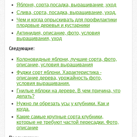
Яблоня, сорта,посадка, выращивание ,уход
Слива, сорта, посадка, выращивание, уход.
Чем и когда опрыскивать для профилактики
плодовые деревья и кустарники
Актинидия, описание, фото, условия
выращивания, уход
Следующие:
Колоновидные яблони, лучшие сорта, фото,
описание, условия выращивания
Фуджи сорт яблони. Характеристика -
описание дерева, урожайность фото,
условия выращивания.
Гнилые яблоки на дереве. В чем причина, что
делать?
Нужно ли обрезать усы у клубники. Как и
когда.
Какие самые крупные сорта клубники,
которые не требуют частой пересадки. Фото,
описание