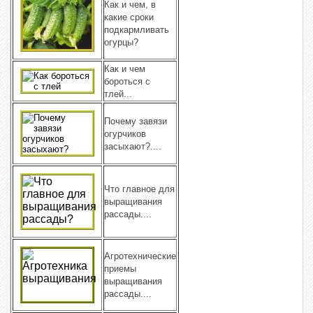
Как и чем, в
какие сроки
подкармливать
огурцы?
Как и чем
бороться с
тлей...
Почему завязи
огурчиков
засыхают?....
Что главное для
выращивания
рассады....
Агротехнические
приемы
выращивания
рассады....