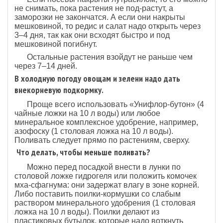
не снимать, пока растения не под-растут, а
заморозки не закончатся. А если они накрыты
мешковиной, то редис и салат надо открыть через
3–4 дня, так как они всходят быстро и под
мешковиной погибнут.
Остальные растения взойдут не раньше чем
через 7–14 дней.
В холодную погоду овощам и зелени надо дать
внекорневую подкормку.
Проще всего использовать «Унифлор-бутон» (4
чайные ложки на 10 л воды) или любое
минеральное комплексное удобрение, например,
азофоску (1 столовая ложка на 10 л воды).
Поливать следует прямо по растениям, сверху.
Что делать, чтобы меньше поливать?
Можно перед посадкой внести в лунки по
столовой ложке гидрогеля или положить комочек
мха-сфагнума: они задержат влагу в зоне корней.
Либо поставить поилки-кормушки со слабым
раствором минерального удобрения (1 столовая
ложка на 10 л воды). Поилки делают из
пластиковых бутылок, которые надо воткнуть