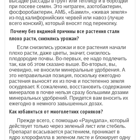
высадке рассады в грунт или теплицу и в бороздки
при посеве семян. Это нитраген, азотобактерин,
фосфоробактерин, АМБ, «Бамил», «живая земля»
из-под калифорнийских червей или навоз (лучше
всего конский), который вносят под перекопку.
Почему без видимой причины все растения стали
плохо расти, снизились урожаи?
Если снизились урожаи и все растения начали
плохо расти, даже цветы, значит, снизилось
плодородие почвы. Во-первых, ее надо подлечить
так, как об этом сказано выше. Во-вторых, вы,
очевидно, не вносили минеральные удобрения. А
это неправильная позиция, поскольку ежегодно
растения выносят их из почв и постепенно земля
оскудевает. К сожалению, восстановить содержание
минералов в почве нельзя сразу большими дозами
минеральных удобрений. Придется вам вносить их
ежегодно в немного завышенных дозах.
Как избавиться от многолетних сорняков?
Прежде всего, с помощью «Раундапа», который
действует только через зеленый лист или стебель.
Препарат всасывается растением, проникает в
ядро хлорофилла в зеленом листе и блокирует одну