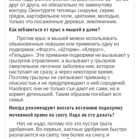
друг от друга, но обязательно по замкнутому
контуру. Оконтурите теплицы снаружи, серию
грядок, картофельное поле, цветники, молодые,
только что посаженные деревья, земляничник.
Как избавиться от крыс и мышей в доме?
Против крыс и мышей можно использовать
обыкновенные ловушки или применить одну из
подкормок: «Форэт», «Шторм», «Клерат»,
«Гельдан». Эти приманки-подкормки не вызывают у
грызунов отравления, а вызывают у грызунов
смертельное легочное заболева-ние, которое
наступает не сразу, а через некоторое время.
Поэтому грызуны не связывают приманку с
опасностью и не предупреждают о ней сородичей.
Наоборот, они не только съе-дают ее сами, но и
кормят детенышей. Таким образом погибает вся
семья.
Иногда рекомендуют вносить весеннюю подкормку
мочевиной прямо по снегу. Надо ли это делать?
Нет, не надо, потому что это пустая трата
удобрения. Во-первых, азотные удобрения быстро
разлагаются на свету, тем более на снегу, и