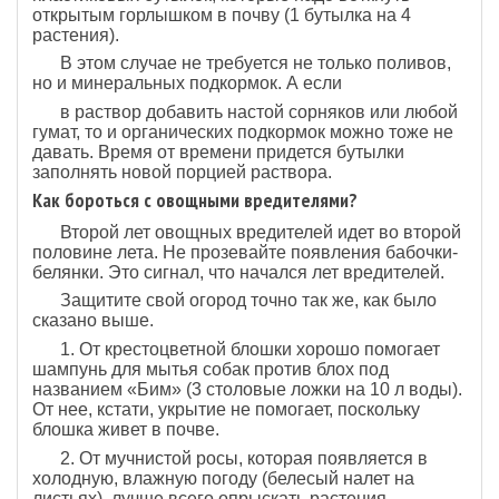
открытым горлышком в почву (1 бутылка на 4
растения).
В этом случае не требуется не только поливов,
но и минеральных подкормок. А если
в раствор добавить настой сорняков или любой
гумат, то и органических подкормок можно тоже не
давать. Время от времени придется бутылки
заполнять новой порцией раствора.
Как бороться с овощными вредителями?
Второй лет овощных вредителей идет во второй
половине лета. Не прозевайте появления бабочки-
белянки. Это сигнал, что начался лет вредителей.
Защитите свой огород точно так же, как было
сказано выше.
1. От крестоцветной блошки хорошо помогает
шампунь для мытья собак против блох под
названием «Бим» (3 столовые ложки на 10 л воды).
От нее, кстати, укрытие не помогает, поскольку
блошка живет в почве.
2. От мучнистой росы, которая появляется в
холодную, влажную погоду (белесый налет на
листьях), лучше всего опрыскать растения