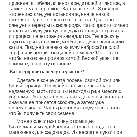
приведет к гибели личинок вредителей и глистов, а
также семян сорняков. Затем через 2– 3 недели
«горение» следует остановить, иначе навоз
потеряет существенную часть азота. Для этого
следует «перекрыть кислород». Надо просто сильно
уплотнить кучу, доступ воздуха в толщу сократится,
и процесс перегорания замедлится. Теперь кучу
надо накрыть пленкой, чтобы дожди не вымывали
калий. Поздней осенью на кучу набросайте слой
торфа или земли толщиной не менее 10—15 см,
чтобы навоз не промерз зимой. Весной укрытие
снимите, а пленку оставьте.
Как оздоровить почву на участке?
Сделать в конце лета посевы озимой ржи или
белой горчицы. Поздней осенью пере-копать
надземную часть горчицы и всходы ржи вместе с
корнями. Рожь можно оставить до весны, но тогда
сначала ее придется скосить, а затем уже
перекапывать. Часть растений следует оставить,
чтобы получить свои семена.
Можно «лечить» почву с помощью
бактериальных удобрений, которые продают в
мага-зинах для садоводов. Их вносят в лунки при