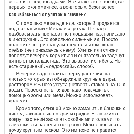
оставлять под посадками. Я считаю этот способ, во-
первых, экономичнее, а во-вторых, безопаснее.
Как избавиться от улиток и слизней?
С помощью метальдегида, который продается
под названиями «Мета» и «Гроза». Не надо
разбрасывать препарат по площадям, как написано
в инструкции. Это довольно силь-ный яд. Просто
положите по три гранулы треугольником около
стебля (не прикасаясь к нему). Улитки или слизни
поползут вечером кормиться и обязательно заденут
пятно от метальдегида. Это вызовет их гибель. Но
есть старинный, «дедовский», способ.
Вечером надо полить сверху растения, на
листьях которых вы обнаружили крупные дыры,
раствором 9%-ного уксуса (четверть стакана на 10 л
воды). Поверхность грядок надо подсушить с
помощью золы или мела. Можно использовать
доломит.
Кроме того, слизней можно заманить в баночки с
пивом, закопанные по краям грядок. Если землю
вокруг растений засыпать хвойными иголками, то
слизняки эти растения не тронут. Можно посыпать
почву крупным песком. Это им тоже не нравится.