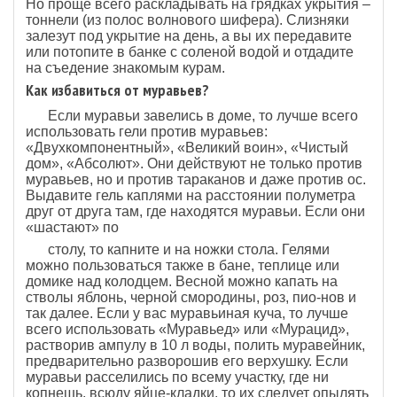
Но проще всего раскладывать на грядках укрытия –
тоннели (из полос волнового шифера). Слизняки
залезут под укрытие на день, а вы их передавите
или потопите в банке с соленой водой и отдадите
на съедение знакомым курам.
Как избавиться от муравьев?
Если муравьи завелись в доме, то лучше всего
использовать гели против муравьев:
«Двухкомпонентный», «Великий воин», «Чистый
дом», «Абсолют». Они действуют не только против
муравьев, но и против тараканов и даже против ос.
Выдавите гель каплями на расстоянии полуметра
друг от друга там, где находятся муравьи. Если они
«шастают» по
столу, то капните и на ножки стола. Гелями
можно пользоваться также в бане, теплице или
домике над колодцем. Весной можно капать на
стволы яблонь, черной смородины, роз, пио-нов и
так далее. Если у вас муравьиная куча, то лучше
всего использовать «Муравьед» или «Мурацид»,
растворив ампулу в 10 л воды, полить муравейник,
предварительно разворошив его верхушку. Если
муравьи расселились по всему участку, где ни
копнешь, всюду яйце-кладки, то их следует опылять