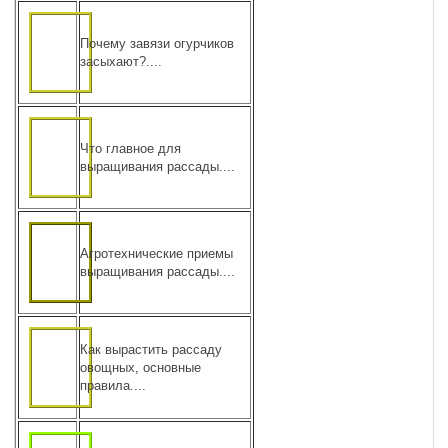
Почему завязи огурчиков
засыхают?....
Что главное для
выращивания рассады....
Агротехнические приемы
выращивания рассады....
Как вырастить рассаду
овощных, основные
правила....