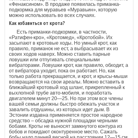
«Фенаксином». В продаже появилась приманка-
подкормка для муравьев «Муравьин», которую
можно использовать во всех случаях.
Как избавиться от крота?
Есть приманки-подкормки, в частности,
«Ратифен-кро», «Кротомед», «Кротобой». Их
засыпают в кротовые ходы. Но умный крот, как
правило, приманок не ест, а выбрасывает их из
своих ходов наверх. Можно ставить парные
ловушки или отпугивать специальными
вибраторами. Ловушки крот, как правило, обходит, а
от вибратора уходит, пока он работает. Но, как
только работа прекращается, и крот, и крысы-мыши
возвращаются на свои ареалы. Можно вставить в
ближайший кротовый ход шланг, прикрепленный к
выхлопной трубе авто-мобиля, и поработать
двигателем минут 20—25. Но при этом все члены
вашей семьи должны быстро обежать участок и
завалить отдушины, из которых идет дым. В
Эстонии издавна применяется простое народное
средство – обсадка нужной площадки черными
бобами. Кроты не выносят замкнутого контура из
бобов и покидают оконтуренное место. Сажать
бобы надо ранней весной на расстоянии 12—15 см