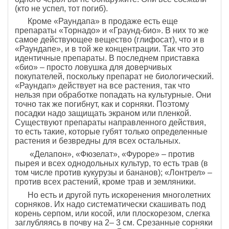
(кто не успел, тот погиб).
Кроме «Раундапа» в продаже есть еще
препараты «Торнадо» и «Граунд-био». В них то же
самое действующее вещество (глифосат), что и в
«Раундапе», и в той же концентрации. Так что это
идентичные препараты. В последнем приставка
«био» – просто ловушка для доверчивых
покупателей, поскольку препарат не биологический.
«Раундап» действует на все растения, так что
нельзя при обработке попадать на культурные. Они
точно так же погибнут, как и сорняки. Поэтому
посадки надо защищать экраном или пленкой.
Существуют препараты направленного действия,
то есть такие, которые губят только определенные
растения и безвредны для всех остальных.
«Делапон», «Фюзелат», «Фуроре» – против
пырея и всех однодольных культур, то есть трав (в
том числе против кукурузы и бананов); «Лонтрел» –
против всех растений, кроме трав и земляники.
Но есть и другой путь искоренения многолетних
сорняков. Их надо систематически скашивать под
корень серпом, или косой, или плоскорезом, слегка
заглубляясь в почву на 2– 3 см. Срезанные сорняки