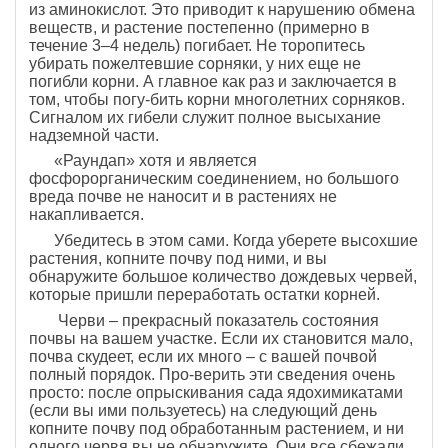
из аминокислот. Это приводит к нарушению обмена
веществ, и растение постепенно (примерно в
течение 3–4 недель) погибает. Не торопитесь
убирать пожелтевшие сорняки, у них еще не
погибли корни. А главное как раз и заключается в
том, чтобы погу-бить корни многолетних сорняков.
Сигналом их гибели служит полное высыхание
надземной части.
«Раундап» хотя и является
фосфорорганическим соединением, но большого
вреда почве не наносит и в растениях не
накапливается.
Убедитесь в этом сами. Когда уберете высохшие
растения, копните почву под ними, и вы
обнаружите большое количество дождевых червей,
которые пришли переработать остатки корней.
Черви – прекрасный показатель состояния
почвы на вашем участке. Если их становится мало,
почва скудеет, если их много – с вашей почвой
полный порядок. Про-верить эти сведения очень
просто: после опрыскивания сада ядохимикатами
(если вы ими пользуетесь) на следующий день
копните почву под обработанным растением, и ни
одного червя вы не обнаружите. Они все сбежали