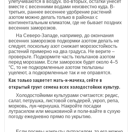
улетучиваются в воздух. Во-вторых, остатки унесет
вместе с весенними водами неизвестно куда. В-
третьих, раннее весеннее удобрение растений
азотом можно делать только в районах с
континентальным климатом, где не бывает поздних
весенних заморозков.
На Северо-Западе, например, до окончания
весенних заморозков подкормки азотом делать не
следует, поскольку азот снижает морозостойкость
растений примерно на два градуса. Не верите –
проверьте. Подкормите часть тюльпанов азотом
перед морозами. Если заморозок будет около 4–5
°С, то не подкормленные азотом тюльпаны
уцелеют, а подкормленные так и не оправятся.
Как только зацветет мать-и-мачеха, сейте в
открытый грунт семена всех холодостойких культур.
Холодостойкими культурами считаются: редис,
салат, петрушка, листовой сельдерей, укроп, репа,
морковь, лук-чернушка. Накройте посадки
лутрасилом или мешковиной и поли-вайте в сухую
погоду ежедневно прямо по укрытию.
Если посевы накрыты лутрасилом, то его можно