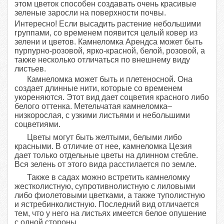
этом цветок способен создавать очень красивые
зеленые заросли на поверхности почвы.
Интересно! Если высадить растение небольшими
группами, со временем появится целый ковер из
зелени и цветов. Камнеломка Арендса может быть
пурпурно-розовой, ярко-красной, белой, розовой, а
также несколько отличаться по внешнему виду
листьев.
Камнеломка может быть и плетеносной. Она
создает длинные нити, которые со временем
укореняются. Этот вид дает соцветия красного либо
белого оттенка. Метельчатая камнеломка–
низкорослая, с узкими листьями и небольшими
соцветиями.
Цветы могут быть желтыми, белыми либо
красными. В отличие от нее, камнеломка Цезия
дает только отдельные цветы на длинном стебле.
Вся зелень от этого вида расстилается по земле.
Также в садах можно встретить камнеломку
жестколистную, супротивнолистную с лиловыми
либо фиолетовыми цветками, а также туполистную
и ястребинколистную. Последний вид отличается
тем, что у него на листьях имеется белое опушение
с одной стороны.