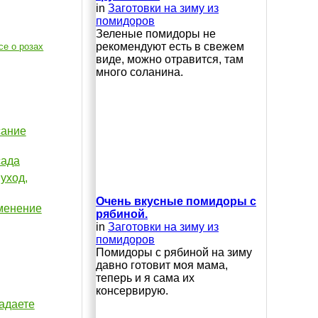
in
Заготовки на зиму из
помидоров
Зеленые помидоры не
рекомендуют есть в свежем
се о розах
виде, можно отравится, там
много соланина.
сание
сада
уход,
Очень вкусные помидоры с
именение
рябиной.
in
Заготовки на зиму из
помидоров
Помидоры с рябиной на зиму
давно готовит моя мама,
теперь и я сама их
консервирую.
гадаете