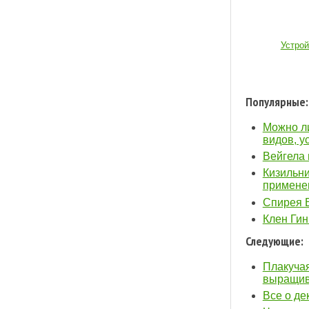
Устро
Популярные:
Можно ли
видов, у
Вейгела 
Кизильни
примене
Спирея В
Клен Гин
Следующие:
Плакучая
выращив
Все о де