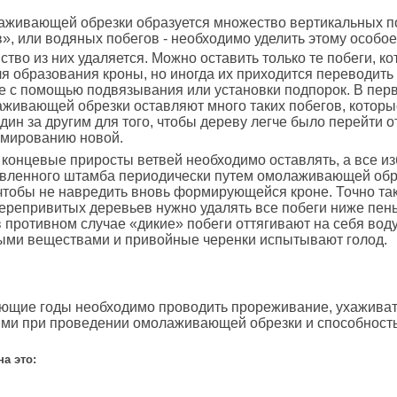
аживающей обрезки образуется множество вертикальных по
», или водяных побегов - необходимо уделить этому особо
тво из них удаляется. Можно оставить только те побеги, к
я образования кроны, но иногда их приходится переводить
е с помощью подвязывания или установки подпорок.
В пер
живающей обрезки оставляют много таких побегов, которы
дин за другим для того, чтобы дереву легче было перейти о
рмированию новой.
концевые приросты ветвей необходимо оставлять, а все и
овленного штамба периодически путем омолаживающей обр
чтобы не навредить вновь формирующейся кроне.
Точно та
ерепривитых деревьев нужно удалять все побеги ниже пень
в противном случае «дикие» побеги оттягивают на себя вод
ными веществами и привойные черенки испытывают голод.
ющие годы необходимо проводить прореживание, ухаживат
ми при проведении омолаживающей обрезки и способность
на это: