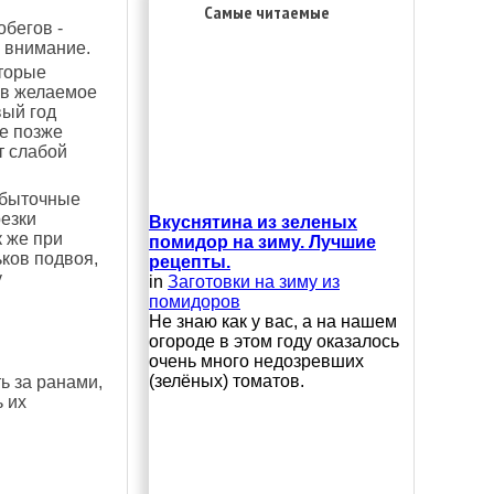
Самые читаемые
бегов -
е внимание.
оторые
 в желаемое
вый год
е позже
т слабой
збыточные
езки
Вкуснятина из зеленых
к же при
помидор на зиму. Лучшие
ков подвоя,
рецепты.
у
in
Заготовки на зиму из
помидоров
Не знаю как у вас, а на нашем
огороде в этом году оказалось
очень много недозревших
(зелёных) томатов.
ь за ранами,
 их