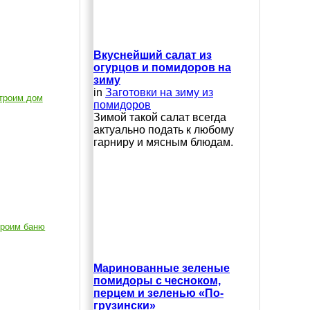
Вкуснейший салат из
огурцов и помидоров на
зиму
in
Заготовки на зиму из
троим дом
помидоров
Зимой такой салат всегда
актуально подать к любому
гарниру и мясным блюдам.
роим баню
Маринованные зеленые
помидоры с чесноком,
перцем и зеленью «По-
грузински»