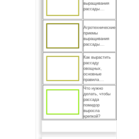
выращивания
рассады....
Агротехнические
приемы
выращивания
рассады....
Как вырастить
рассаду
овощных,
основные
правила....
Что нужно
делать, чтобы
рассада
помидор
выросла
крепкой?