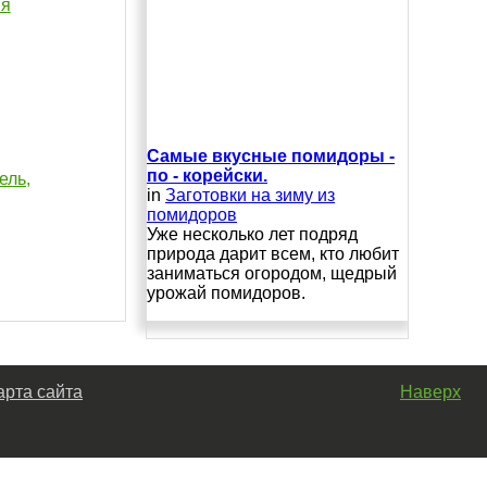
ия
Самые вкусные помидоры -
по - корейски.
ель,
in
Заготовки на зиму из
помидоров
Уже несколько лет подряд
природа дарит всем, кто любит
заниматься огородом, щедрый
урожай помидоров.
арта сайта
Наверх