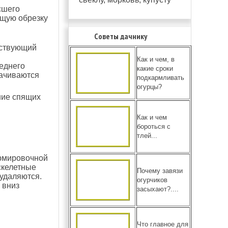
сшего
щую обрезку
Советы дачнику
тствующий
Как и чем, в
еднего
какие сроки
рачиваются
подкармливать
огурцы?
ание спящих
Как и чем
бороться с
тлей...
ормировочной
скелетные
Почему завязи
удаляются.
огурчиков
 вниз
засыхают?....
Что главное для