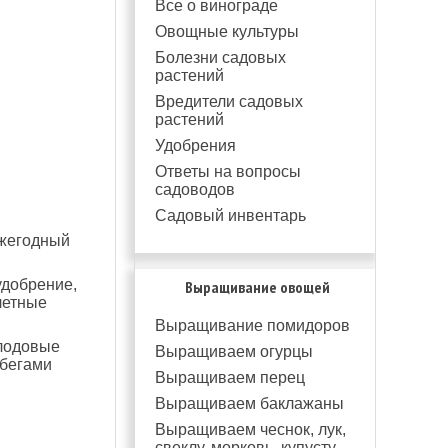
Все о винограде
Овощные культуры
Болезни садовых
растений
Вредители садовых
растений
Удобрения
Ответы на вопросы
садоводов
Садовый инвентарь
ежегодный
удобрение,
Выращивание овощей
летные
Выращивание помидоров
лодовые
Выращиваем огурцы
обегами
Выращиваем перец
Выращиваем баклажаны
Выращиваем чеснок, лук,
свеклу, морковь, купусту