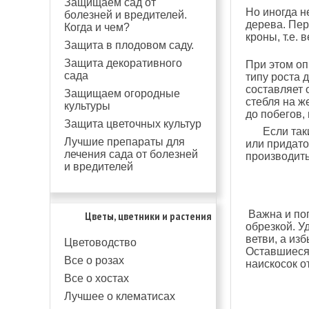
Защищаем сад от
Но иногда н
болезней и вредителей.
дерева. Пе
Когда и чем?
кроны, т.е.
Защита в плодовом саду.
Защита декоративного
При этом оп
сада
типу роста 
составляет 
Защищаем огородные
стебля на ж
культуры
до побегов,
Защита цветочных культур
Если так
Лучшие препараты для
или придат
лечения сада от болезней
производить
и вредителей
Важна и поп
Цветы, цветники и растения
обрезкой. 
ветви, а из
Цветоводство
Оставшиеся 
Все о розах
наискосок о
Все о хостах
Лучшее о клематисах