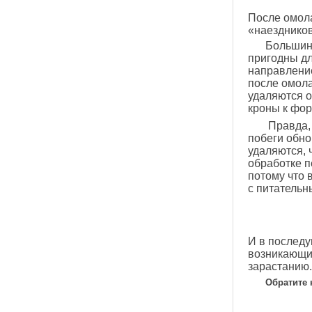
После омол
«наездников
Большинс
пригодны дл
направлени
после омола
удаляются о
кроны к фо
Правда, 
побеги обн
удаляются, 
обработке п
потому что 
с питатель
И в последу
возникающи
зарастанию.
Обратите 