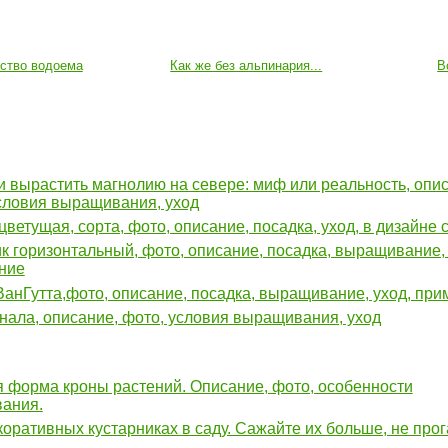
йство водоема
Как же без альпинария...
В
 вырастить магнолию на севере: миф или реальность, опи
словия выращивания, уход
цветущая, сорта, фото, описание, посадка, уход, в дизайне 
к горизонтальный, фото, описание, посадка, выращивание, 
ние
анГутта,фото, описание, посадка, выращивание, уход, пр
нала, описание, фото, условия выращивания, уход
 форма кроны растений. Описание, фото, особенности
ания.
коративных кустарниках в саду. Сажайте их больше, не про