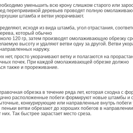
еобходимо уменьшить всю крону слишком старого или заро
ред перепрививкой деревьев проводят полную омолаживаю
 верхушки штамба и ветви укорачивают.
ределяют, исходя из вида штамба, угол отрастания, соотве
дерева, который обычно
около 120 гр, затем производят омолаживающую обрезку ср
елаемую высоту и удаляют ветви одну за другой. Ветви уко
 направленных наружу.
их нет, просто укорачивают ветку и полагаются на прораст
очных почек. При каждой омолаживающей обрезке должно
ся также и прореживание.
равочная обрезка в течение ряда лет, которая сходна с ф
Удачно расположенные побеги формируют новые штамбы и 
быточные, конкурирующие или направленные внутрь побеги 
пеньки ветви обрезают до хороших побегов в направлении
т них. Так быстрее зарастает место среза.