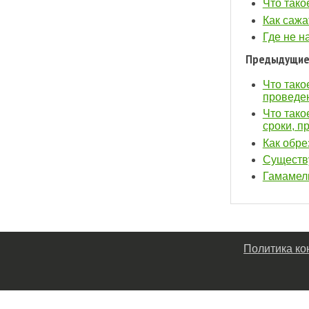
Что тако
Как сажа
Где не н
Предыдущие
Что тако
проведен
Что тако
сроки, п
Как обре
Существу
Гамамели
Политика к