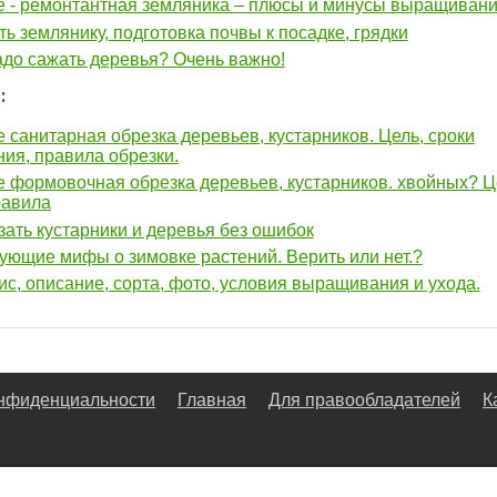
е - ремонтантная земляника – плюсы и минусы выращиван
ть землянику, подготовка почвы к посадке, грядки
адо сажать деревья? Очень важно!
:
е санитарная обрезка деревьев, кустарников. Цель, сроки
ия, правила обрезки.
е формовочная обрезка деревьев, кустарников. хвойных? Ц
равила
зать кустарники и деревья без ошибок
ющие мифы о зимовке растений. Верить или нет.?
с, описание, сорта, фото, условия выращивания и ухода.
онфиденциальности
Главная
Для правообладателей
К