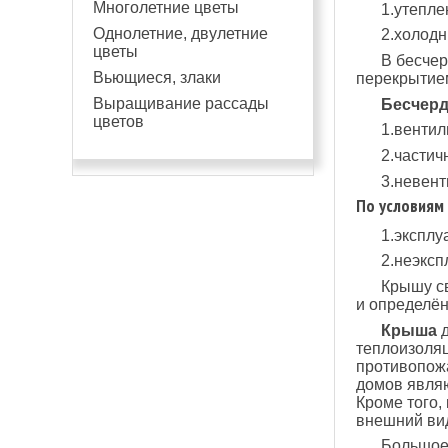
Многолетние цветы
1.утепл
Однолетние, двулетние
2.холод
цветы
В бесче
Вьющиеся, злаки
перекрытием
Выращивание рассады
Бесчер
цветов
1.венти
2.части
3.невен
По условиям
1.экспл
2.неэкс
Крышу св
и определён
Крыша
д
теплоизоляц
противопож
домов явля
Кроме того,
внешний вид
Большое 