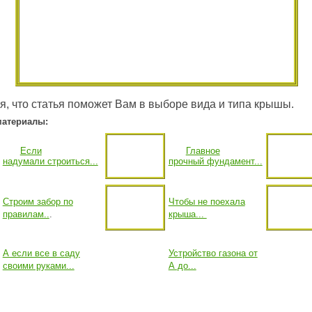
, что статья поможет Вам в выборе вида и типа крышы.
материалы:
Если
Главное
надумали строиться...
прочный фундамент...
Строим забор по
Чтобы не поехала
правилам..
.
крыша...
А если все в саду
Устройство газона от
своими руками...
А до...