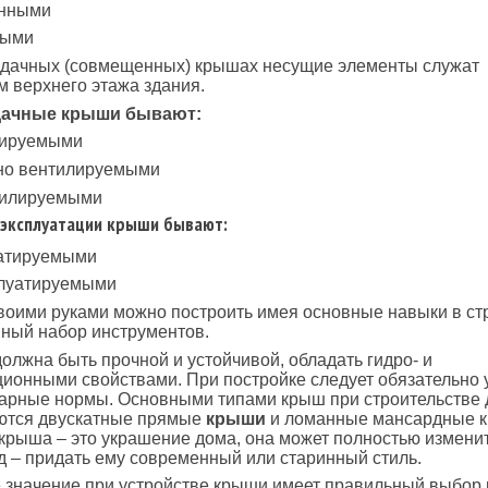
енными
ными
рдачных (совмещенных) крышах несущие элементы служат
 верхнего этажа здания.
дачные крыши бывают:
лируемыми
чно вентилируемыми
тилируемыми
 эксплуатации крыши бывают:
уатируемыми
плуатируемыми
оими руками можно построить имея основные навыки в ст
ный набор инструментов.
олжна быть прочной и устойчивой, обладать гидро- и
ионными свойствами. При постройке следует обязательно 
арные нормы. Основными типами крыш при строительстве
ются двускатные прямые
крыши
и ломанные мансардные 
 крыша – это украшение дома, она может полностью изменит
 – придать ему современный или старинный стиль.
значение при устройстве крыши имеет правильный выбор 