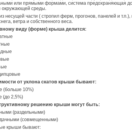
маными или прямыми формами, система предохраняющая до
я окружающей среды.
из несущей части ( стропил ферм, прогонов, панелей и т.п.
снега, ветра и собственного веса.
вному виду (форме) крыша делится:
катные
тные
рдные
овые
вые
щипцовые
имости от уклона скатов крыши бывают:
е (больше 10%)
е (до 2,5%)
труктивному решению крыши могут быть:
чными (раздельными)
рдачными (совмещенными)
ые крыши бывают: