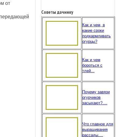
м от
Советы дачнику
), передающей
Как и чем, в
какие сроки
подкармливать
огурцы?
Как и чем
бороться с
тлей...
Почему завязи
огурчиков
засыхают?....
Что главное для
выращивания
рассады....