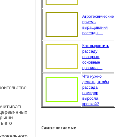
Агротехнические
приемы
выращивания
рассады....
Как вырастить
рассаду
овощных,
основные
правила....
Что нужно
делать, чтобы
рассада
роительстве
помидор
выросла
крепкой?
учитывать
 деревянных
крыши.
ь его
Самые читаемые
кровельного