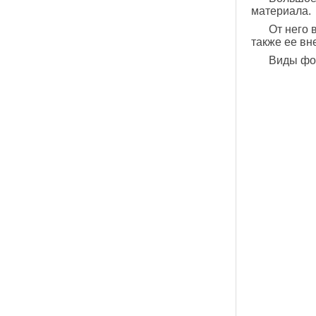
материала.
От него 
также ее вн
Виды фот