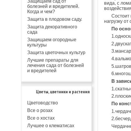
Защищаем сад от
вида, с ло
болезней и вредителей.
воздействи
Когда и чем?
Состоит 
Защита в плодовом саду.
нагрузку от 
Защита декоративного
По осно
сада
1.однос
Защищаем огородные
2.двуска
культуры
3.манса
Защита цветочных культур
4.вальм
Лучшие препараты для
лечения сада от болезней
5.шатро
и вредителей
6.много
В завис
1.скатны
Цветы, цветники и растения
2.плоски
Цветоводство
По конс
Все о розах
1.черда
Все о хостах
2.бесче
Лучшее о клематисах
Чердачн